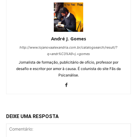
André J. Gomes
http://www.lojanovaalexandria.com.br/catalogsearch/result/?
q=andr%C3%A9+j.+gomes
Jornalista de formação, publicitário de ofício, professor por
desafio e escritor por amor à causa. É colunista do site Fãs da
Psicanálise.
DEIXE UMA RESPOSTA