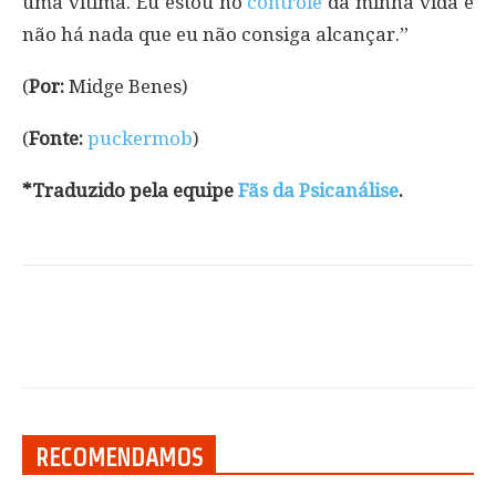
uma vítima. Eu estou no
controle
da minha vida e
não há nada que eu não consiga alcançar.”
(
Por:
Midge Benes)
(
Fonte:
puckermob
)
*Traduzido pela equipe
Fãs da Psicanálise
.
RECOMENDAMOS