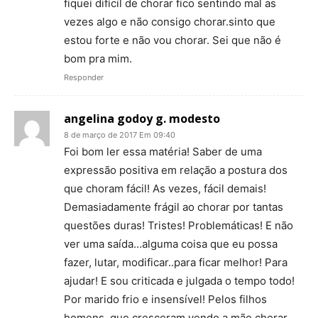
fiquei difícil de chorar fico sentindo mal as
vezes algo e não consigo chorar.sinto que
estou forte e não vou chorar. Sei que não é
bom pra mim.
Responder
angelina godoy g. modesto
8 de março de 2017 Em 09:40
Foi bom ler essa matéria! Saber de uma
expressão positiva em relação a postura dos
que choram fácil! As vezes, fácil demais!
Demasiadamente frágil ao chorar por tantas
questões duras! Tristes! Problemáticas! E não
ver uma saída…alguma coisa que eu possa
fazer, lutar, modificar..para ficar melhor! Para
ajudar! E sou criticada e julgada o tempo todo!
Por marido frio e insensível! Pelos filhos
homens, que cresceram vendo a mãe chorar