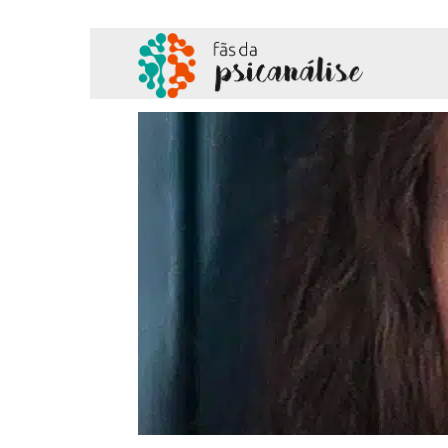
Fãs
da
Psicanálise