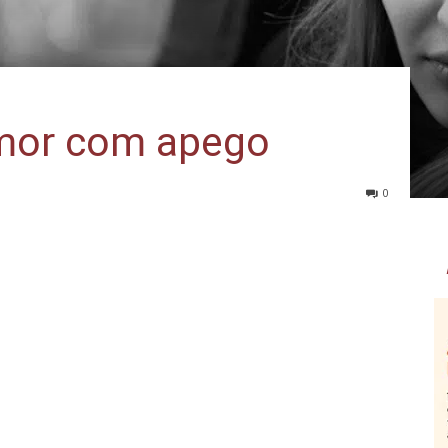
mor com apego
0