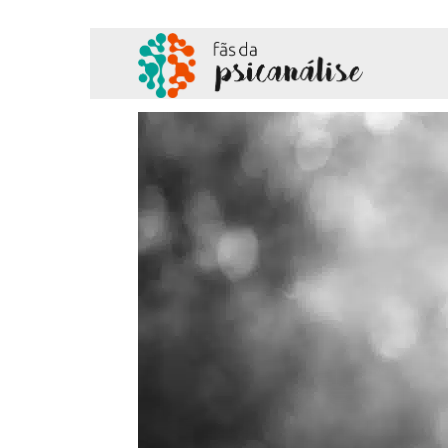
Fãs
da
Psicanálise