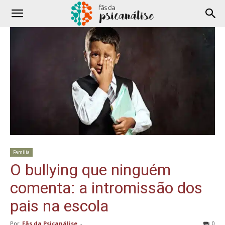
Família
O bullying que ninguém
comenta: a intromissão dos
pais na escola
Por
Fãs da Psicanálise
-
0