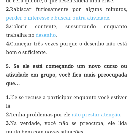
de cera quebre, o que desencadeia uma crise.
2.
Rabiscar furiosamente por alguns minutos,
perder o interesse e buscar outra atividade
.
3.
Colorir contente, sussurrando enquanto
trabalha no
desenho
.
4.
Começar três vezes porque o desenho não está
bom o suficiente.
5. Se ele está começando um novo curso ou
atividade em grupo, você fica mais preocupada
que…
1.
Ele se recuse a participar enquanto você estiver
lá.
2.
Tenha problemas por ele
não prestar atenção
.
3.
Na verdade, você não se preocupa, ele lida
muito bem com novas situações.