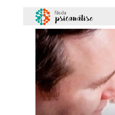
Fãs
da
Psicanálise