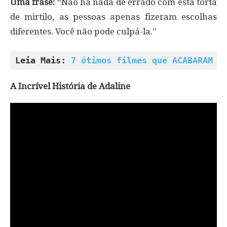
Uma frase:
“Não há nada de errado com esta torta
de mirtilo, as pessoas apenas fizeram escolhas
diferentes. Você não pode culpá-la.”
Leia Mais: 
7 ótimos filmes que ACABARAM d
A Incrível História de Adaline