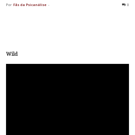
Por
Fãs da Psicanálise
-
0
Wild