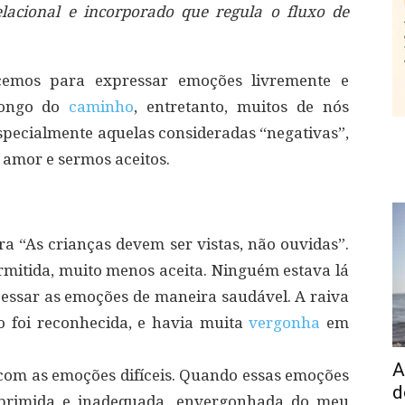
acional e incorporado que regula o fluxo de
cemos para expressar emoções livremente e
longo do
caminho
, entretanto, muitos de nós
pecialmente aquelas consideradas “negativas”,
amor e sermos aceitos.
a “As crianças devem ser vistas, não ouvidas”.
mitida, muito menos aceita. Ninguém estava lá
cessar as emoções de maneira saudável. A raiva
ão foi reconhecida, e havia muita
vergonha
em
A
com as emoções difíceis. Quando essas emoções
d
oprimida e inadequada, envergonhada do meu