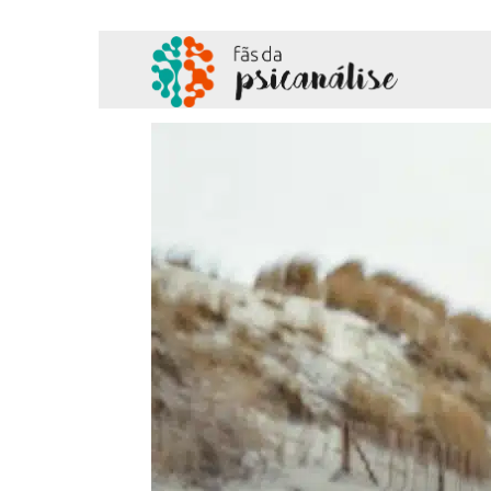
Fãs
da
Psicanálise